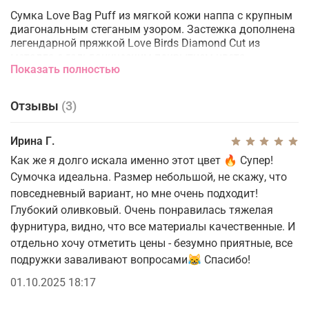
Сумка Love Bag Puff из мягкой кожи наппа с крупным
диагональным стеганым узором. Застежка дополнена
легендарной пряжкой Love Birds Diamond Cut из
металла с гальваническим покрытием цвета
Показать полностью
античного золота и спиралевидными деталями.
Внутреннее отделение на подкладке из микрофибры
включает карман-перегородку на молнии и плоский
Отзывы
(3)
карман. Плечевой ремень длиной 110 см представляет
собой комбинацию классической металлической
цепочки с круглыми звеньями и практичного
Ирина Г.
наплечника из кожи наппа.
Как же я долго искала именно этот цвет 🔥 Супер!
Сумочка идеальна. Размер небольшой, не скажу, что
Состав:
повседневный вариант, но мне очень подходит!
Подкладка: Хлопок 50% Полиуретан 50%
Наружный материал: Овечья кожа 100%
Глубокий оливковый. Очень понравилась тяжелая
Аксессуар: ЦАМ 100%
фурнитура, видно, что все материалы качественные. И
отдельно хочу отметить цены - безумно приятные, все
Размер:
подружки заваливают вопросами😹 Спасибо!
Высота: 16 cm
Ширина: 8 cm
01.10.2025 18:17
Длина: 27 cm