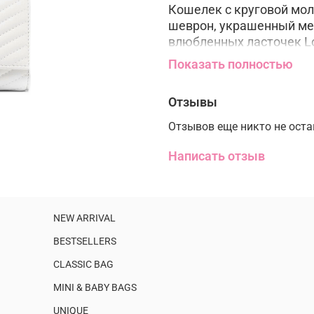
Кошелек с круговой мол
шеврон, украшенный ме
влюбленных ласточек Lo
"античное золото". Вну
Показать полностью
четыре отделения, одно 
кармашки для кредитны
Отзывы
Наружный Материал: К
Отзывов еще никто не ост
Размеры:
Глубина 3 см
Написать отзыв
Длина 20 см
Ширина 10 см
NEW ARRIVAL
BESTSELLERS
CLASSIC BAG
MINI & BABY BAGS
UNIQUE