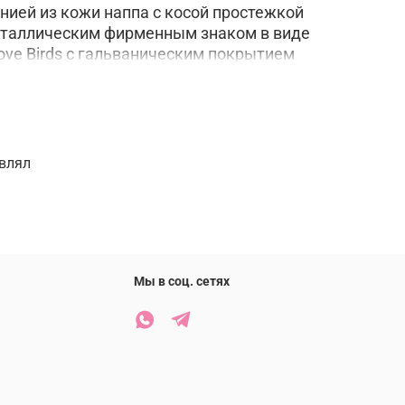
нией из кожи наппа с косой простежкой
таллическим фирменным знаком в виде
ve Birds с гальваническим покрытием
три кошелек обшит микрофиброй и разделен на
из них на молнии, а два других имеют
х карт.
ожа 100%
авлял
Мы в соц. сетях