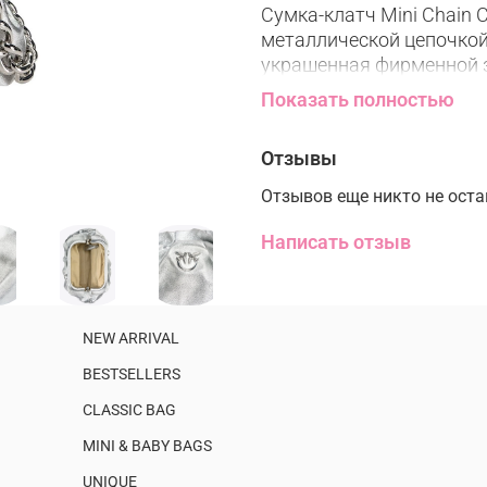
Сумка-клатч Mini Chain 
металлической цепочкой
украшенная фирменной 
Birds. Внутри сумка об
Показать полностью
Love Bag при помощи осо
напечатанного на специ
Отзывы
Стирка и уход:
Отзывов еще никто не ост
Стирка запрещена
Запрещено обрабат
Написать отзыв
Барабанная сушка 
Не гладить
Сухая чистка запр
NEW ARRIVAL
BESTSELLERS
Размер:
высота: 16 cm
CLASSIC BAG
ширина: 7 cm
MINI & BABY BAGS
длина: 27 cm
UNIQUE