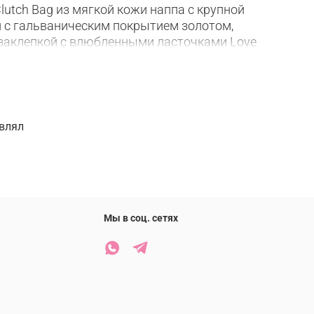
Clutch Bag из мягкой кожи наппа с крупной
 с гальваническим покрытием золотом,
заклепкой с влюбленными ласточками Love
шита микрофиброй. Проверьте подлинность своей
бого NFC-чипа или кода Certilogo,
альной бирке в форме сердечка.
авлял
ывать средствами, содержащими хлор
запрещена
ещена
Мы в соц. сетях