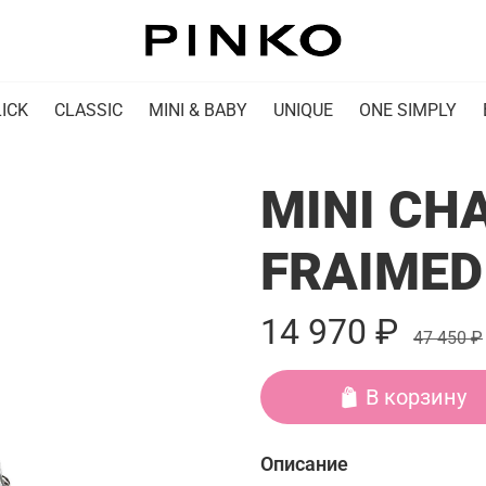
ICK
CLASSIC
MINI & BABY
UNIQUE
ONE SIMPLY
MINI CH
FRAIMED 
14 970 ₽
47 450 ₽
В корзину
Описание