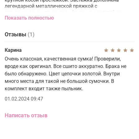
легендарной металлической пряжкой с
гальваническим покрытием "античное золото", со
Показать полностью
стразами, ласточками Love Birds и логотипом PINKO.
Внутри сумка обшита микрофиброй, разделена
карманом-перегородкой на молнии и снабжена
Отзывы
(1)
карманом на стенке. Плечевой ремень длиной 110 см
представляет собой комбинацию классической
металлической цепочки с круглыми звеньями и
Карина
практичного наплечника из кожи наппа. Проверь
Очень классная, качественная сумка! Проверили,
подлинность своей Love Bag при помощи особого NFC-
вроде как оригинал. Все сшито аккуратно. Брака не
чипа.
было обнаружено. Цвет цепочки золотой. Внутри
много места для такой не большой сумочки. В
комплект входит также пыльник.
01.02.2024 09:47
Написать отзыв