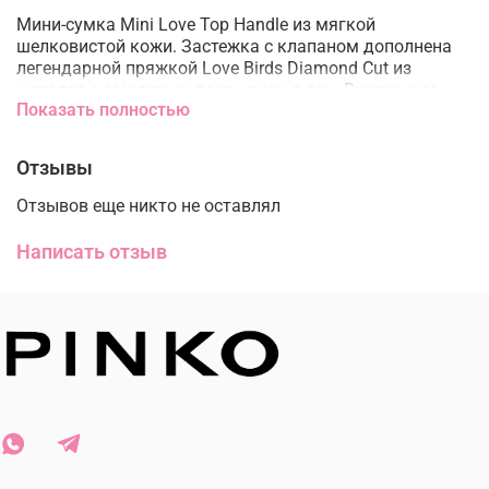
Мини-сумка Mini Love Top Handle из мягкой
шелковистой кожи. Застежка с клапаном дополнена
легендарной пряжкой Love Birds Diamond Cut из
металла с эмалевым покрытием в тон. Внутреннее
Показать полностью
отделение на подкладке из микрофибры. Кожаная
ручка сверху, объемный плечевой ремень-цепочка с
крупными звеньями и логотипом и съемный плечевой
Отзывы
кожаный ремень, который отстегивается с помощью
маленьких карабинов.
Отзывов еще никто не оставлял
Подкладка: Нейлон 50% Полиуретан 50%
Написать отзыв
Наружный материал: Кожа 100%
Размер:
высота: 15 cm
ширина: 6 cm
длина: 18 cm