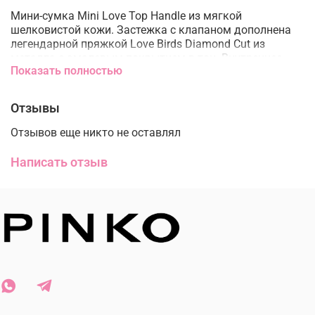
Мини-сумка Mini Love Top Handle из мягкой
шелковистой кожи. Застежка с клапаном дополнена
легендарной пряжкой Love Birds Diamond Cut из
металла с эмалевым покрытием в тон. Внутреннее
Показать полностью
отделение на подкладке из микрофибры. Кожаная
ручка сверху, объемный плечевой ремень-цепочка с
крупными звеньями и логотипом и съемный плечевой
Отзывы
кожаный ремень, который отстегивается с помощью
маленьких карабинов.
Отзывов еще никто не оставлял
Подкладка: Нейлон 50% Полиуретан 50%
Написать отзыв
Наружный материал: Кожа 100%
Размер:
высота: 15 cm
ширина: 6 cm
длина: 18 cm